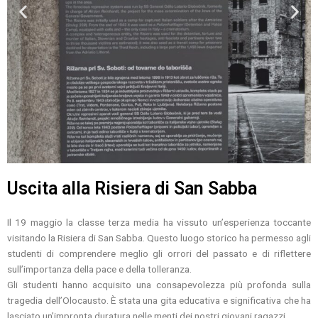
Uscita alla Risiera di San Sabba
Il 19 maggio la classe terza media ha vissuto un’esperienza toccante
visitando la Risiera di San Sabba. Questo luogo storico ha permesso agli
studenti di comprendere meglio gli orrori del passato e di riflettere
sull’importanza della pace e della tolleranza.
Gli studenti hanno acquisito una consapevolezza più profonda sulla
tragedia dell’Olocausto. È stata una gita educativa e significativa che ha
lasciato un’impronta duratura nelle menti dei nostri giovani ragazzi.