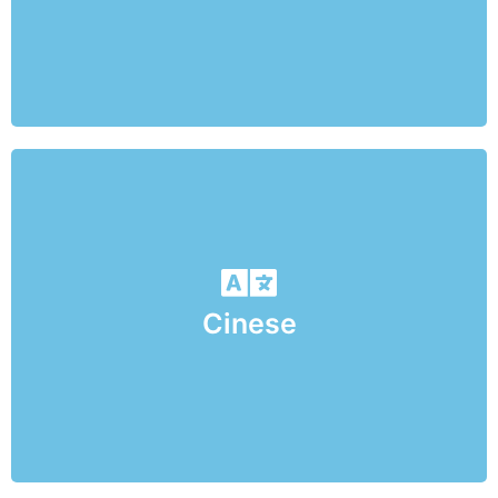
Cinese
Corsi di lingua cinese per la scuola primaria e secondaria