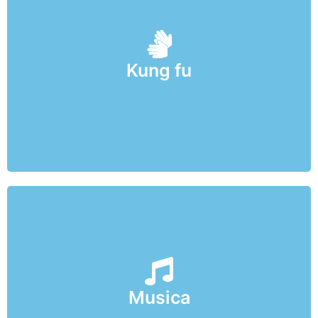
Corso pratico intensivo in lingua inglese sui fondamentali
Kung fu
dell'attacco e della difesa​
Musica
Corsi di propedeutica, pianoforte, ukulele​