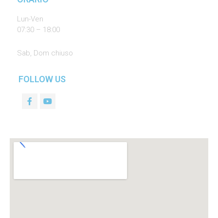
Lun-Ven
07:30 – 18:00
Sab, Dom chiuso
FOLLOW US
F
Y
a
o
c
u
e
t
b
u
o
b
o
e
k
-
f