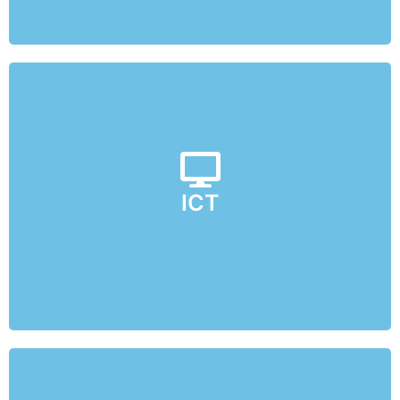
Per la secondaria, corsi di informatica sui fondamentali
ICT
con Scratch
coding
del