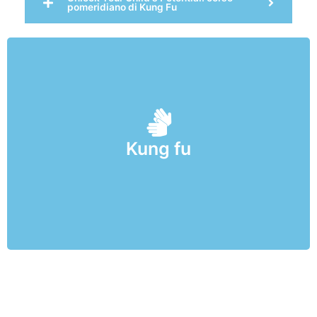
pomeridiano di Kung Fu
Corso pratico intensivo in lingua inglese sui fondamentali
Kung fu
dell'attacco e della difesa​