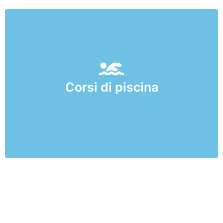
Corsi di piscina
Per la scuola dell'infanzia