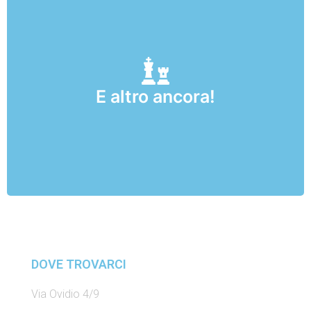
E altro ancora!
Corsi di yoga, arte propedeutica, e club di scacchi!
DOVE TROVARCI
Via Ovidio 4/9