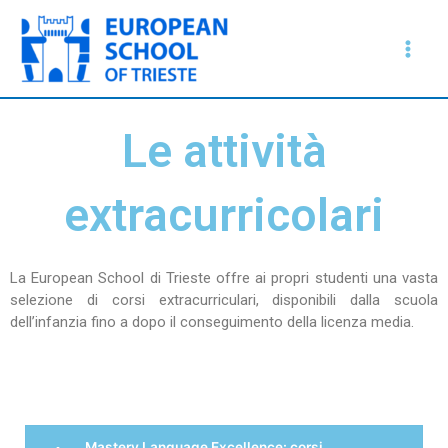
Vai
Main
al
Men
contenuto
Le attività
extracurricolari
La European School di Trieste offre ai propri studenti una vasta
selezione di corsi extracurriculari, disponibili dalla scuola
dell’infanzia fino a dopo il conseguimento della licenza media.
Mastery Language Excellence: corsi