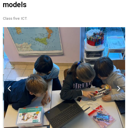
models
Class five: ICT.