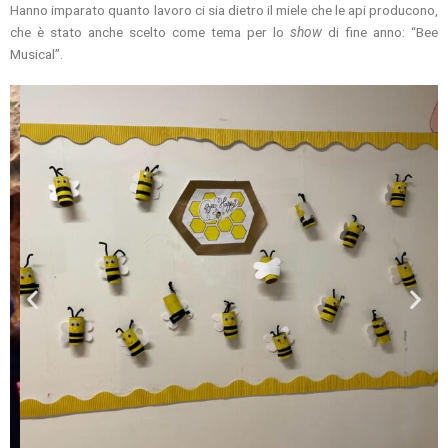
Hanno imparato quanto lavoro ci sia dietro il miele che le api producono,
che è stato anche scelto come tema per lo
show
di fine anno: “Bee
Musical”.