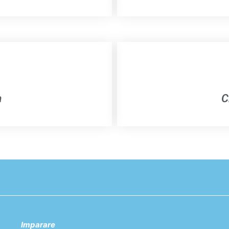
a
C
Imparare