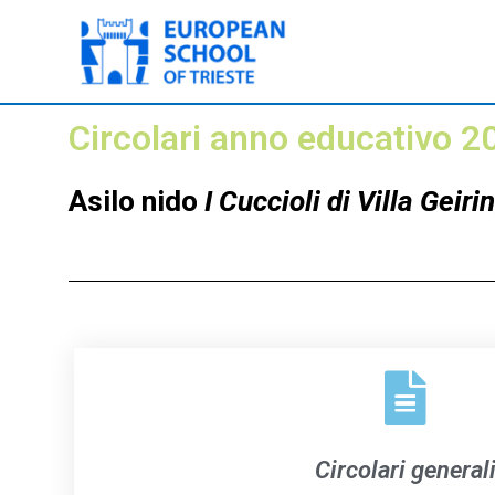
Vai
al
contenuto
Circolari anno educativo 
Asilo nido
I Cuccioli di Villa Geiri
Circolari general