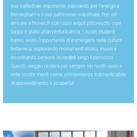
sua cattedrale imponente, passando per l’energica
Birmingham e il suo patrimonio industriale, fino ad
arrivare a Norwich con i suoi angoli pittoreschi, ogni
tappa è stata un’avventura unica. I nostri studenti
hanno avuto l’opportunità di immergersi nella cultura
britannica, esplorando monumenti storici, musei e
incontrando persone incredibili lungo il percorso.
Questo viaggio resterà per sempre nei nostri cuori e
nelle nostre menti come un’esperienza indimenticabile
di apprendimento e scoperta!