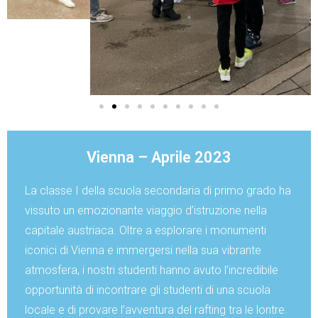
Vienna – Aprile 2023
La classe I della scuola secondaria di primo grado ha
vissuto un emozionante viaggio d’istruzione nella
capitale austriaca. Oltre a esplorare i monumenti
iconici di Vienna e immergersi nella sua vibrante
atmosfera, i nostri studenti hanno avuto l’incredibile
opportunità di incontrare gli studenti di una scuola
locale e di provare l’avventura del rafting tra le lontre.